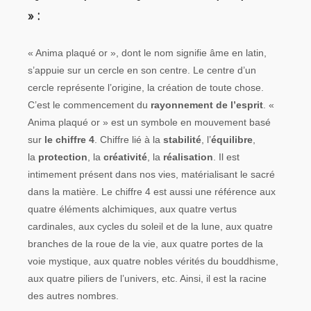
»
:
« Anima plaqué or », dont le nom signifie âme en latin,
s’appuie sur un cercle en son centre. Le centre d’un
cercle représente l’origine, la création de toute chose.
C’est le commencement du
rayonnement de l’esprit
. «
Anima plaqué or » est un symbole en mouvement basé
sur
le chiffre 4
. Chiffre lié à la
stabilité
, l’
équilibre
,
la
protection
, la
créativité
, la
réalisation
. Il est
intimement présent dans nos vies, matérialisant le sacré
dans la matière. Le chiffre 4 est aussi une référence aux
quatre éléments alchimiques, aux quatre vertus
cardinales, aux cycles du soleil et de la lune, aux quatre
branches de la roue de la vie, aux quatre portes de la
voie mystique, aux quatre nobles vérités du bouddhisme,
aux quatre piliers de l’univers, etc. Ainsi, il est la racine
des autres nombres.