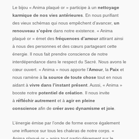
Le bijou « Anima plaqué or » participe à un
nettoyage
karmique de nos vies antérieures
. En nous purifiant
des vieux schémas qui nous empêchent d’avancer,
un
renouveau s’opère
dans notre existence. « Anima
plaqué or » émet des
fréquences d’amour
attirant ainsi
à nous des personnes et des cœurs partageant cette
énergie. Il nous fait prendre conscience de notre
interdépendance dans le respect du Sacré. Nous avons le
cœur ouvert. « Anima » nous apporte l’
Amour
, la
Paix
et
nous ramène à
la source de toute chose
tout en nous
aidant à
vivre dans l’instant présent
. Aussi, « Anima »
booste notre
potentiel de création
. Il nous invite
à
réfléchir autrement
et à
agir en pleine
conscience
afin de
créer avec dynamisme et joie
.
L’énergie émise par l’onde de forme exerce également
une influence sur tous les chakras de notre corps. «
Anima plaqué or » agira tout particulièrement sur le