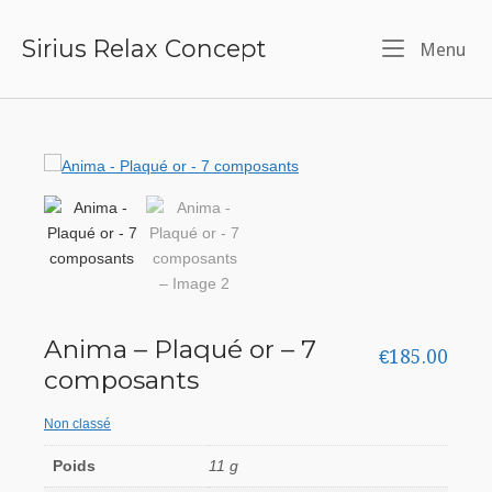
Skip
Sirius Relax Concept
Me
Menu
to
content
Anima – Plaqué or – 7
€
185.00
composants
Non classé
Poids
11 g