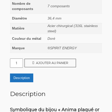
Nombre de
7 composants
composants
Diamètre
36,4 mm
Acier chirurgical (316L stainless
Matière
steel)
Couleur du métal
Doré
Marque
®SPIRIT ENERGY
quantité
AJOUTER AU PANIER
de
Anima
Description
-
Plaqué
Description
or
-
7
Symbolique du bijou « Anima plaqué or
composants