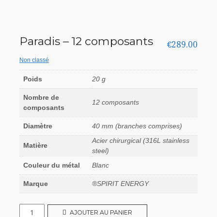
Paradis – 12 composants
€
289.00
Non classé
Poids
20 g
Nombre de
12 composants
composants
Diamètre
40 mm (branches comprises)
Acier chirurgical (316L stainless
Matière
steel)
Couleur du métal
Blanc
Marque
®SPIRIT ENERGY
quantité
AJOUTER AU PANIER