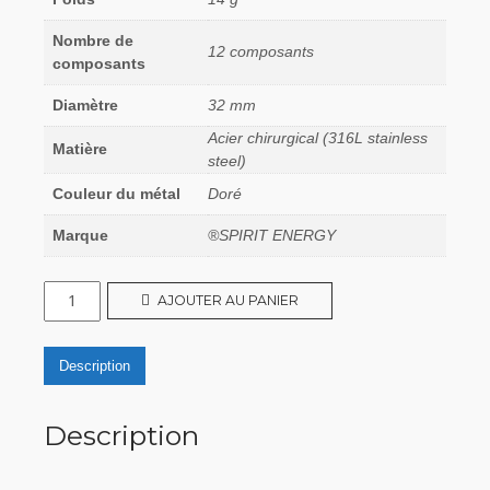
Nombre de
12 composants
composants
Diamètre
32 mm
Acier chirurgical (316L stainless
Matière
steel)
Couleur du métal
Doré
Marque
®SPIRIT ENERGY
quantité
AJOUTER AU PANIER
de
Triskelion
Description
-
Plaqué
Description
or
-
12