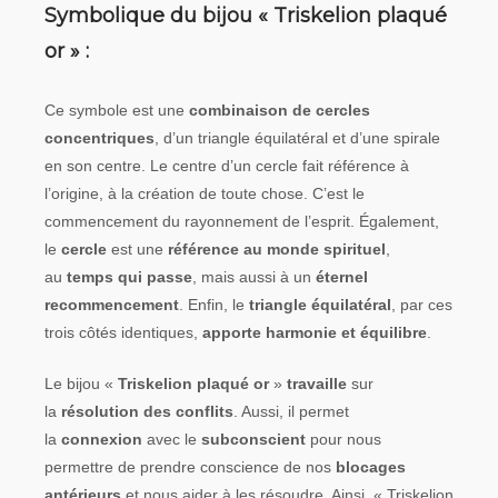
Symbolique du bijou « Triskelion plaqué
composants
or »
:
Ce symbole est une
combinaison de cercles
concentriques
, d’un triangle équilatéral et d’une spirale
en son centre. Le centre d’un cercle fait référence à
l’origine, à la création de toute chose. C’est le
commencement du rayonnement de l’esprit. Également,
le
cercle
est une
référence au monde spirituel
,
au
temps qui passe
, mais aussi à un
éternel
recommencement
. Enfin, le
triangle équilatéral
, par ces
trois côtés identiques,
apporte harmonie et équilibre
.
Le bijou «
Triskelion plaqué or
»
travaille
sur
la
résolution des conflits
. Aussi, il permet
la
connexion
avec le
subconscient
pour nous
permettre de prendre conscience de nos
blocages
antérieurs
et nous aider à les résoudre. Ainsi, « Triskelion