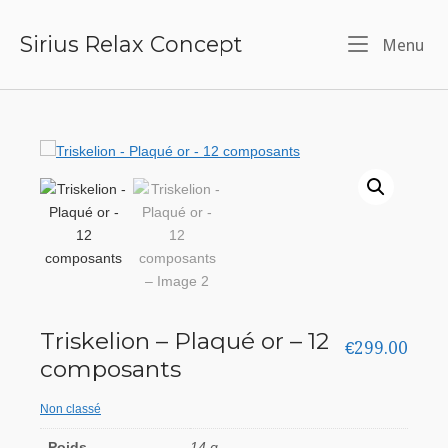
Skip
Sirius Relax Concept
Me
Menu
to
content
Triskelion – Plaqué or – 12
€
299.00
composants
Non classé
Poids
14 g